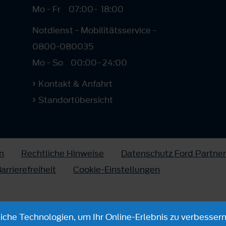
Mo - Fr
07:00
-
18:00
Notdienst - Mobilitätsservice -
0800-080035
Mo - So
00:00
-
24:00
Kontakt & Anfahrt
Standortübersicht
m
Rechtliche Hinweise
Datenschutz Ford Partner
arrierefreiheit
Cookie-Einstellungen
che Technologien, um Ihr Online-Erlebnis zu verbessern