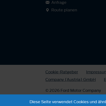
Anfrage
Route planen
Cookie-Ratgeber
Impressu
Company (Austria) GmbH
B
© 2026 Ford Motor Company
Diese Seite verwendet Cookies und ähnli