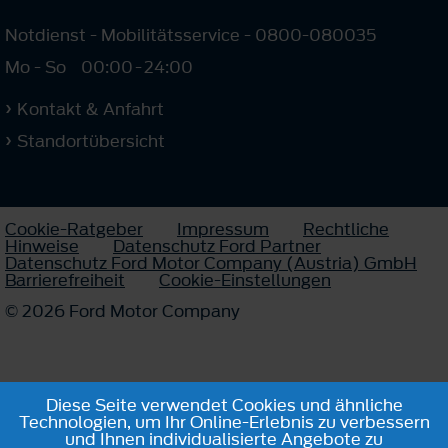
Notdienst - Mobilitätsservice - 0800-080035
Mo - So
00:00
-
24:00
Kontakt & Anfahrt
Standortübersicht
Cookie-Ratgeber
Impressum
Rechtliche
Hinweise
Datenschutz Ford Partner
Datenschutz Ford Motor Company (Austria) GmbH
Barrierefreiheit
Cookie-Einstellungen
© 2026 Ford Motor Company
Diese Seite verwendet Cookies und ähnliche
Technologien, um Ihr Online-Erlebnis zu verbessern
und Ihnen individualisierte Angebote zu