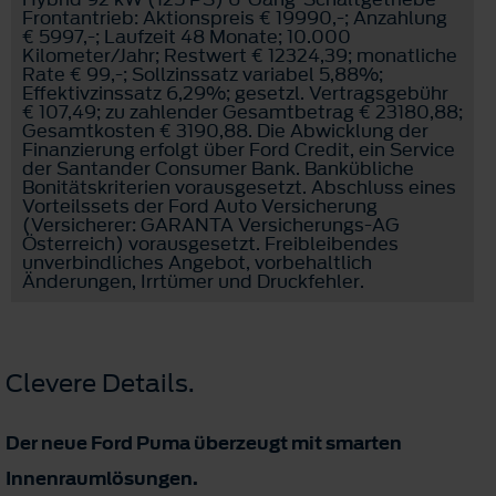
Frontantrieb: Aktionspreis € 19990,-; Anzahlung
€ 5997,-; Laufzeit 48 Monate; 10.000
Kilometer/Jahr; Restwert € 12324,39; monatliche
Rate € 99,-; Sollzinssatz variabel 5,88%;
Effektivzinssatz 6,29%; gesetzl. Vertragsgebühr
€ 107,49; zu zahlender Gesamtbetrag € 23180,88;
Gesamtkosten € 3190,88. Die Abwicklung der
Finanzierung erfolgt über Ford Credit, ein Service
der Santander Consumer Bank. Bankübliche
Bonitätskriterien vorausgesetzt. Abschluss eines
Vorteilssets der Ford Auto Versicherung
(Versicherer: GARANTA Versicherungs-AG
Österreich) vorausgesetzt. Freibleibendes
unverbindliches Angebot, vorbehaltlich
Änderungen, Irrtümer und Druckfehler.
Clevere Details.
Der neue Ford Puma überzeugt mit smarten
Innenraumlösungen.